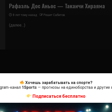
Рафаэль Дос Аньос — Такаичи Хираяма
8 лет тому назад
Решит Сабитов
(далее…)
Хочешь зарабатывать на спорте?
egram-канал
1Sports
— прогнозы на единоборства и другие
Подписаться бесплатно