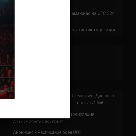
324: время начала
Прогноз на бой Сильва — Намаюнас на UFC 324:
коэффициенты
Арнольд Аллен на UFC 324: статистика и рекорд
ПРИСОЕДИНЯЙСЯ
Анонимно
к
Доминик Круз — Деметриус Джонсон
Спасибо что выложили этот супер техничный бой
Анонимно
к
UFC 324 прямая трансляция
А как смотреть с ноутбука?
Анонимно
к
Расписание боев UFC