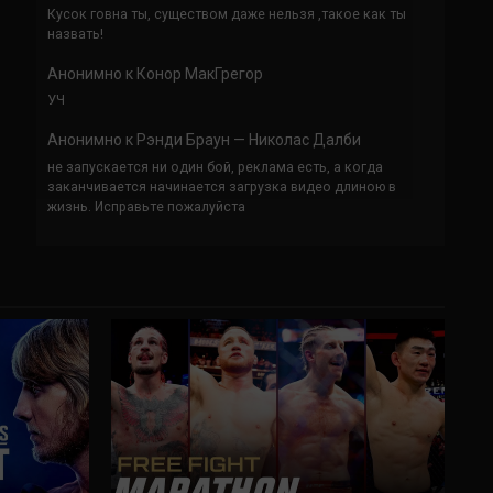
Кусок говна ты, существом даже нельзя ,такое как ты
назвать!
Анонимно
к
Конор МакГрегор
УЧ
Анонимно
к
Рэнди Браун — Николас Далби
не запускается ни один бой, реклама есть, а когда
заканчивается начинается загрузка видео длиною в
жизнь. Исправьте пожалуйста