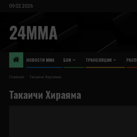
Перейти
09.02.2026
к
содержимому
24MMA
НОВОСТИ ММА
БОИ
ТРАНСЛЯЦИИ
РАСП
Главная
Такаичи Хираяма
Такаичи Хираяма