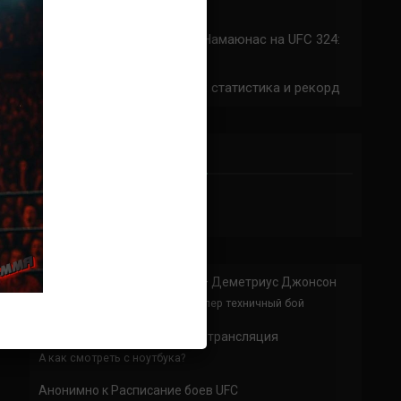
324: время начала
Прогноз на бой Сильва — Намаюнас на UFC 324:
коэффициенты
Арнольд Аллен на UFC 324: статистика и рекорд
ПРИСОЕДИНЯЙСЯ
Анонимно
к
Доминик Круз — Деметриус Джонсон
Спасибо что выложили этот супер техничный бой
Анонимно
к
UFC 324 прямая трансляция
А как смотреть с ноутбука?
Анонимно
к
Расписание боев UFC