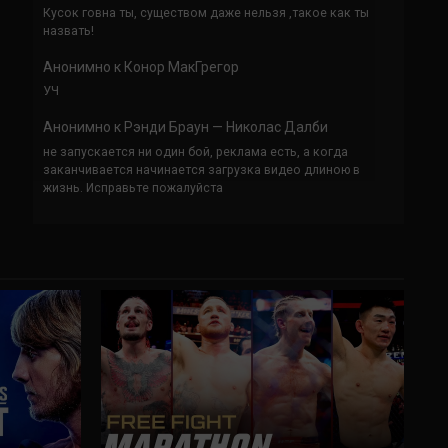
Кусок говна ты, существом даже нельзя ,такое как ты
назвать!
Анонимно
к
Конор МакГрегор
УЧ
Анонимно
к
Рэнди Браун — Николас Далби
не запускается ни один бой, реклама есть, а когда
заканчивается начинается загрузка видео длиною в
жизнь. Исправьте пожалуйста