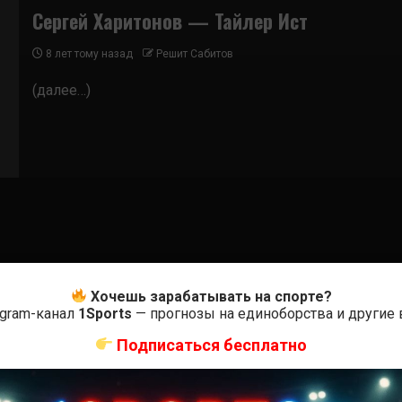
Сергей Харитонов — Тайлер Ист
8 лет тому назад
Решит Сабитов
(далее…)
Хочешь зарабатывать на спорте?
egram-канал
1Sports
— прогнозы на единоборства и другие
Подписаться бесплатно