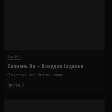
Бои ММА
Сяонань Ян – Клаудия Гаделья
5 лет тому назад
Решит Сабитов
(далее…)