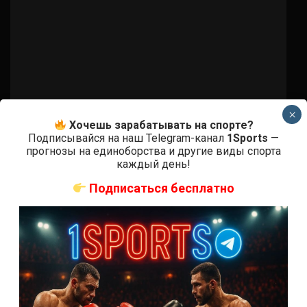
×
Хочешь зарабатывать на спорте?
Подписывайся на наш Telegram-канал
1Sports
—
прогнозы на единоборства и другие виды спорта
каждый день!
Подписаться бесплатно
Бои ММА
Сяо Нань Ян – Сиюри Кондо
7 лет тому назад
Решит Сабитов
(далее…)