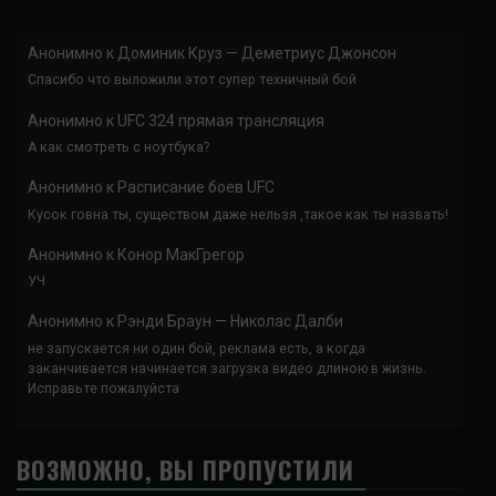
Анонимно
к
Доминик Круз — Деметриус Джонсон
Спасибо что выложили этот супер техничный бой
Анонимно
к
UFC 324 прямая трансляция
А как смотреть с ноутбука?
Анонимно
к
Расписание боев UFC
Кусок говна ты, существом даже нельзя ,такое как ты назвать!
Анонимно
к
Конор МакГрегор
УЧ
Анонимно
к
Рэнди Браун — Николас Далби
не запускается ни один бой, реклама есть, а когда
заканчивается начинается загрузка видео длиною в жизнь.
Исправьте пожалуйста
ВОЗМОЖНО, ВЫ ПРОПУСТИЛИ