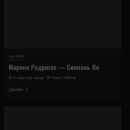
Бои ММА
Марина Родригес — Сяонань Ян
4 года тому назад
Решит Сабитов
(далее…)