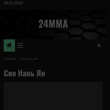
Перейти
09.02.2026
к
содержимому
24MMA
Основное
меню
Главная
Сяо Нань Ян
Сяо Нань Ян