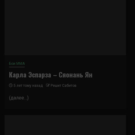
Бои ММА
Карла Эспарза – Сяонань Ян
5 лет тому назад
Решит Сабитов
(далее…)