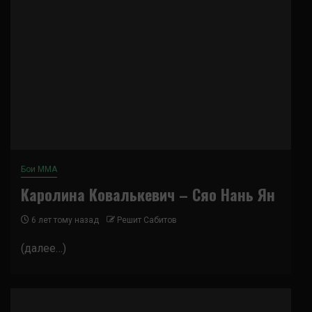
Бои ММА
Каролина Ковалькевич – Сяо Нань Ян
6 лет тому назад
Решит Сабитов
(далее…)