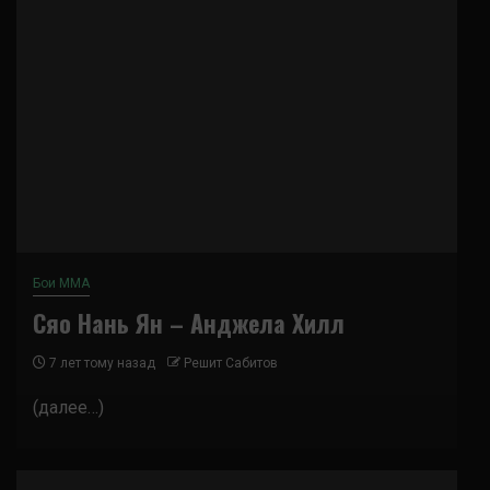
Бои ММА
Сяо Нань Ян – Анджела Хилл
7 лет тому назад
Решит Сабитов
(далее…)