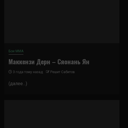
Бои ММА
Маккензи Дерн – Сяонань Ян
3 года тому назад
Решит Сабитов
(далее…)