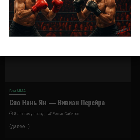
Бои ММА
Сяо Нань Ян — Вивиан Перейра
8 лет тому назад
Решит Сабитов
(далее…)