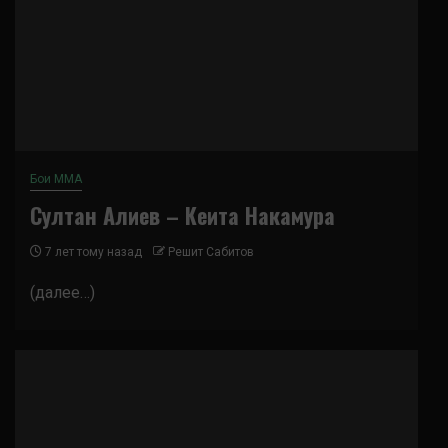
Бои ММА
Султан Алиев – Кеита Накамура
7 лет тому назад
Решит Сабитов
(далее…)