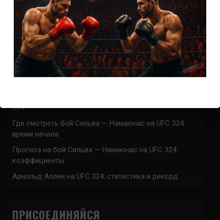
Прогноз на бой О’Мэлли — Ядонг на UFC 324:
коэффициенты
Где смотреть бой Кортес-Акоста — Льюис на UFC 324:
время начала
Прогноз на бой Кортес-Акоста — Льюис на UFC 324:
коэффициенты
Наталья Сильва на UFC 324: статистика и рекорд
Роуз Намаюнас: статистика и рекорд к турниру UFC
324
Где смотреть бой Сильва — Намаюнас на UFC 324:
время начала
Прогноз на бой Сильва — Намаюнас на UFC 324:
коэффициенты
Арнольд Аллен на UFC 324: статистика и рекорд
ПРИСОЕДИНЯЙСЯ