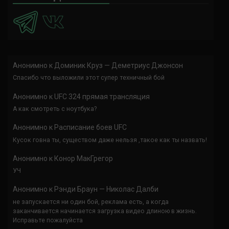
Анонимно
к
Доминик Круз — Деметриус Джонсон
Спасибо что выложили этот супер техничный бой
Анонимно
к
UFC 324 прямая трансляция
А как смотреть с ноутбука?
Анонимно
к
Расписание боев UFC
Кусок говна ты, существом даже нельзя ,такое как ты назвать!
Анонимно
к
Конор МакГрегор
УЧ
Анонимно
к
Рэнди Браун — Николас Далби
не запускается ни один бой, реклама есть, а когда
заканчивается начинается загрузка видео длиною в жизнь.
Исправьте пожалуйста