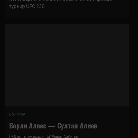
турнир UFC 230...
Бои ММА
Ворли Алвес — Султан Алиев
8 лет тому назад
Решит Сабитов