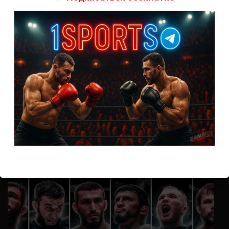
А как смотреть с ноутбука?
Анонимно
к
Расписание боев UFC
Кусок говна ты, существом даже нельзя ,такое как ты назвать!
Анонимно
к
Конор МакГрегор
УЧ
Анонимно
к
Рэнди Браун — Николас Далби
не запускается ни один бой, реклама есть, а когда
заканчивается начинается загрузка видео длиною в жизнь.
Исправьте пожалуйста
ВОЗМОЖНО, ВЫ ПРОПУСТИЛИ