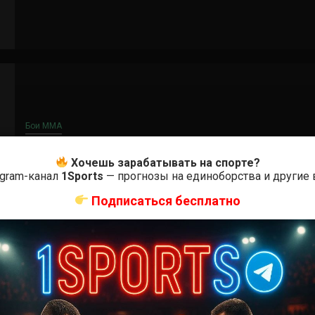
Бои ММА
Чейз Хупер – Стивен Петерсон
Хочешь зарабатывать на спорте?
egram-канал
1Sports
— прогнозы на единоборства и другие
5 лет тому назад
Решит Сабитов
Подписаться бесплатно
(далее…)