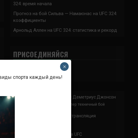
324: время начала
Прогноз на бой Сильва — Намаюнас на UFC 324:
коэффициенты
Арнольд Аллен на UFC 324: статистика и рекорд
ПРИСОЕДИНЯЙСЯ
×
 виды спорта каждый день!
Анонимно
к
Доминик Круз — Деметриус Джонсон
Спасибо что выложили этот супер техничный бой
Анонимно
к
UFC 324 прямая трансляция
А как смотреть с ноутбука?
Анонимно
к
Расписание боев UFC