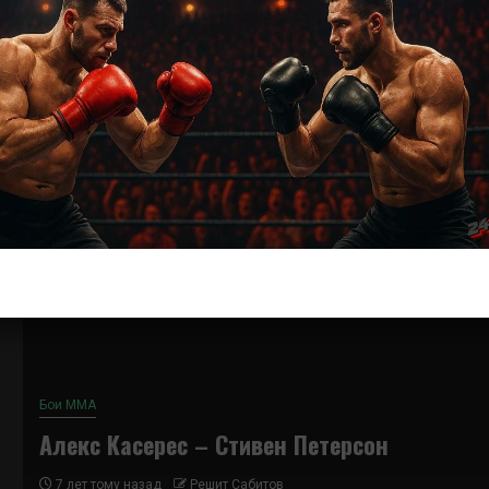
Бои ММА
Стивен Петерсон – Мартин Браво
6 лет тому назад
Решит Сабитов
(далее…)
Бои ММА
Алекс Касерес – Стивен Петерсон
7 лет тому назад
Решит Сабитов