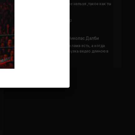
Кусок говна ты, существом даже нельзя ,такое как ты
назвать!
Анонимно
к
Конор МакГрегор
УЧ
Анонимно
к
Рэнди Браун — Николас Далби
не запускается ни один бой, реклама есть, а когда
заканчивается начинается загрузка видео длиною в
жизнь. Исправьте пожалуйста