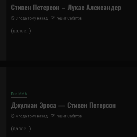
Стивен Петерсон – Лукас Александер
3 года тому назад
Решит Сабитов
(далее…)
Бои ММА
Джулиан Эроса — Стивен Петерсон
4 года тому назад
Решит Сабитов
(далее…)