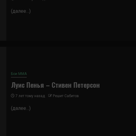
(далее…)
Бои ММА
Луис Пенья – Стивен Петерсон
7 лет тому назад
Решит Сабитов
(далее…)