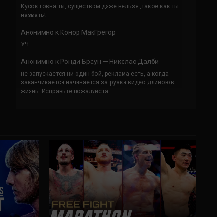
Кусок говна ты, существом даже нельзя ,такое как ты
назвать!
Анонимно
к
Конор МакГрегор
УЧ
Анонимно
к
Рэнди Браун — Николас Далби
не запускается ни один бой, реклама есть, а когда
заканчивается начинается загрузка видео длиною в
жизнь. Исправьте пожалуйста