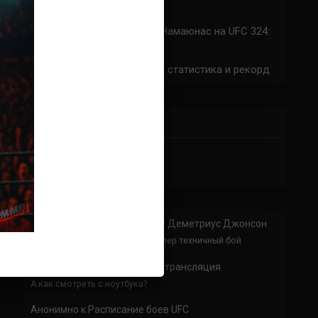
324: время начала
Прогноз на бой Сильва — Намаюнас на UFC 324:
коэффициенты
Арнольд Аллен на UFC 324: статистика и рекорд
ПРИСОЕДИНЯЙСЯ
Анонимно
к
Доминик Круз — Деметриус Джонсон
Спасибо что выложили этот супер техничный бой
Анонимно
к
UFC 324 прямая трансляция
А как смотреть с ноутбука?
Анонимно
к
Расписание боев UFC