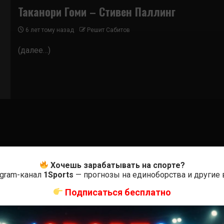
Таканори Гоми – Стивен Паллинг
6 лет тому назад
Решит Сабитов
(далее…)
Хочешь зарабатывать на спорте?
egram-канал
1Sports
— прогнозы на единоборства и другие
Подписаться бесплатно