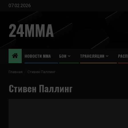
Перейти
07.02.2026
к
содержимому
24MMA
НОВОСТИ ММА
БОИ
ТРАНСЛЯЦИИ
РАСП
Главная
Стивен Паллинг
Стивен Паллинг