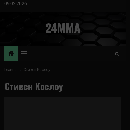
Перейти
09.02.2026
к
содержимому
24MMA
Основное
меню
Главная
Стивен Кослоу
Стивен Кослоу