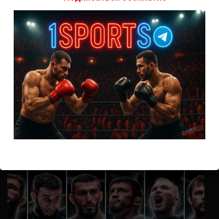
А как смотреть с ноутбука?
Анонимно
к
Расписание боев UFC
Кусок говна ты, существом даже нельзя ,такое как ты назвать!
Анонимно
к
Конор МакГрегор
УЧ
Анонимно
к
Рэнди Браун — Николас Далби
не запускается ни один бой, реклама есть, а когда
заканчивается начинается загрузка видео длиною в жизнь.
Исправьте пожалуйста
ВОЗМОЖНО, ВЫ ПРОПУСТИЛИ