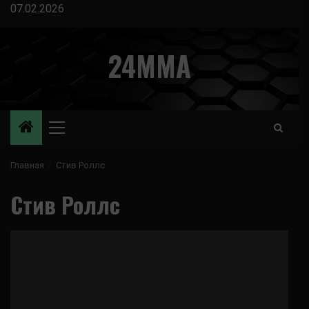
Перейти
07.02.2026
к
содержимому
24MMA
Основное
меню
Главная
Стив Роллс
Стив Роллс