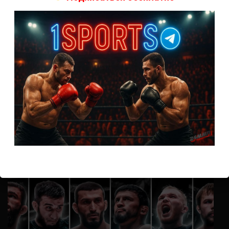
А как смотреть с ноутбука?
Анонимно
к
Расписание боев UFC
Кусок говна ты, существом даже нельзя ,такое как ты назвать!
Анонимно
к
Конор МакГрегор
УЧ
Анонимно
к
Рэнди Браун — Николас Далби
не запускается ни один бой, реклама есть, а когда
заканчивается начинается загрузка видео длиною в жизнь.
Исправьте пожалуйста
ВОЗМОЖНО, ВЫ ПРОПУСТИЛИ