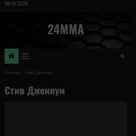
Перейти
08.02.2026
к
содержимому
24MMA
Основное
меню
Главная
Стив Дженнум
Стив Дженнум