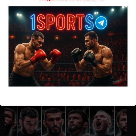
А как смотреть с ноутбука?
Анонимно
к
Расписание боев UFC
Кусок говна ты, существом даже нельзя ,такое как ты назвать!
Анонимно
к
Конор МакГрегор
УЧ
Анонимно
к
Рэнди Браун — Николас Далби
не запускается ни один бой, реклама есть, а когда
заканчивается начинается загрузка видео длиною в жизнь.
Исправьте пожалуйста
ВОЗМОЖНО, ВЫ ПРОПУСТИЛИ