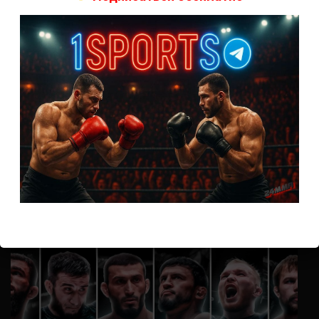
А как смотреть с ноутбука?
Анонимно
к
Расписание боев UFC
Кусок говна ты, существом даже нельзя ,такое как ты назвать!
Анонимно
к
Конор МакГрегор
УЧ
Анонимно
к
Рэнди Браун — Николас Далби
не запускается ни один бой, реклама есть, а когда
заканчивается начинается загрузка видео длиною в жизнь.
Исправьте пожалуйста
ВОЗМОЖНО, ВЫ ПРОПУСТИЛИ