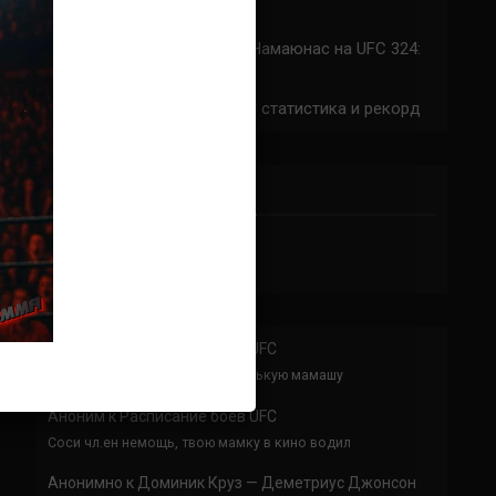
324: время начала
Прогноз на бой Сильва — Намаюнас на UFC 324:
коэффициенты
Арнольд Аллен на UFC 324: статистика и рекорд
ПРИСОЕДИНЯЙСЯ
Аноним
к
Расписание боев UFC
По буквам Я ебал твою толстенькую мамашу
Аноним
к
Расписание боев UFC
Соси чл.ен немощь, твою мамку в кино водил
Анонимно
к
Доминик Круз — Деметриус Джонсон