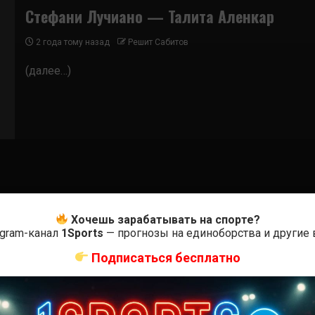
Стефани Лучиано — Талита Аленкар
2 года тому назад
Решит Сабитов
(далее…)
Хочешь зарабатывать на спорте?
egram-канал
1Sports
— прогнозы на единоборства и другие
Подписаться бесплатно