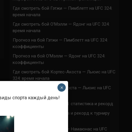
Где смотреть бой Гэтжи — Пимблетт на UFC 324:
время начала
Где смотреть бой О’Мэлли — Ядонг на UFC 324:
время начала
Прогноз на бой Гэтжи — Пимблетт на UFC 324:
коэффициенты
Прогноз на бой О’Мэлли — Ядонг на UFC 324:
коэффициенты
Где смотреть бой Кортес-Акоста — Льюис на UFC
324: время начала
×
Прогноз на бой Кортес-Акоста — Льюис на UFC
324: коэффициенты
 виды спорта каждый день!
Наталья Сильва на UFC 324: статистика и рекорд
Роуз Намаюнас: статистика и рекорд к турниру
UFC 324
Где смотреть бой Сильва — Намаюнас на UFC