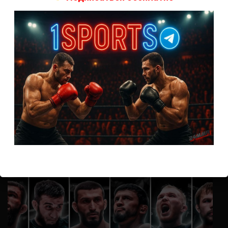
А как смотреть с ноутбука?
Анонимно
к
Расписание боев UFC
Кусок говна ты, существом даже нельзя ,такое как ты назвать!
Анонимно
к
Конор МакГрегор
УЧ
Анонимно
к
Рэнди Браун — Николас Далби
не запускается ни один бой, реклама есть, а когда
заканчивается начинается загрузка видео длиною в жизнь.
Исправьте пожалуйста
ВОЗМОЖНО, ВЫ ПРОПУСТИЛИ