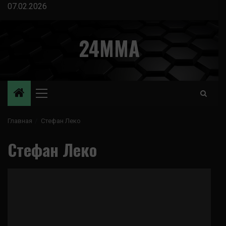
Перейти
07.02.2026
к
содержимому
24MMA
Основное
меню
Главная
Стефан Леко
Стефан Леко