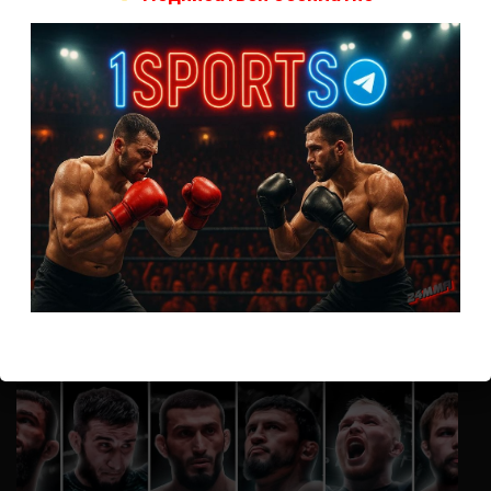
А как смотреть с ноутбука?
Анонимно
к
Расписание боев UFC
Кусок говна ты, существом даже нельзя ,такое как ты назвать!
Анонимно
к
Конор МакГрегор
УЧ
Анонимно
к
Рэнди Браун — Николас Далби
не запускается ни один бой, реклама есть, а когда
заканчивается начинается загрузка видео длиною в жизнь.
Исправьте пожалуйста
ВОЗМОЖНО, ВЫ ПРОПУСТИЛИ