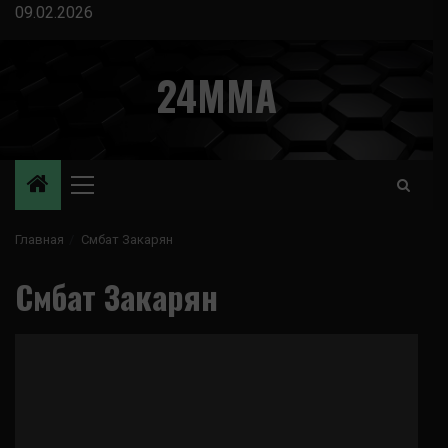
Перейти
09.02.2026
к
содержимому
24MMA
Основное
меню
Главная
Смбат Закарян
Смбат Закарян