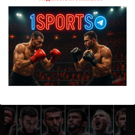
А как смотреть с ноутбука?
Анонимно
к
Расписание боев UFC
Кусок говна ты, существом даже нельзя ,такое как ты назвать!
Анонимно
к
Конор МакГрегор
УЧ
Анонимно
к
Рэнди Браун — Николас Далби
не запускается ни один бой, реклама есть, а когда
заканчивается начинается загрузка видео длиною в жизнь.
Исправьте пожалуйста
ВОЗМОЖНО, ВЫ ПРОПУСТИЛИ