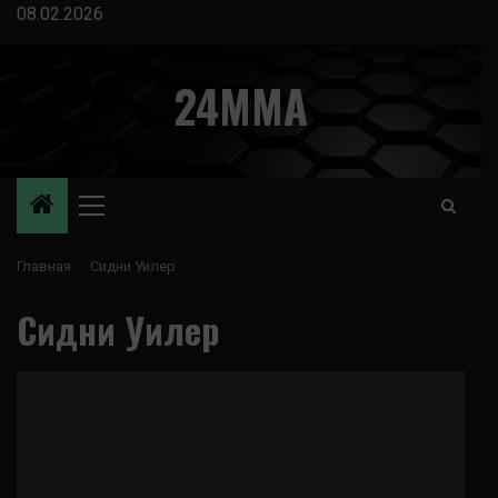
Перейти
08.02.2026
к
содержимому
24MMA
Основное
меню
Главная
Сидни Уилер
Сидни Уилер