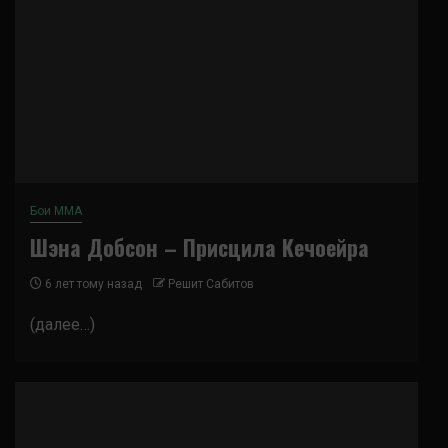
Бои ММА
Шэна Добсон – Присцила Кечоейра
6 лет тому назад
Решит Сабитов
(далее…)