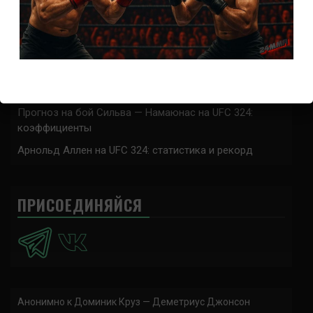
Наталья Сильва на UFC 324: статистика и рекорд
Роуз Намаюнас: статистика и рекорд к турниру UFC
324
Где смотреть бой Сильва — Намаюнас на UFC 324:
время начала
Прогноз на бой Сильва — Намаюнас на UFC 324:
коэффициенты
Арнольд Аллен на UFC 324: статистика и рекорд
ПРИСОЕДИНЯЙСЯ
Анонимно
к
Доминик Круз — Деметриус Джонсон