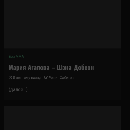
Бои ММА
Мария Агапова – Шэна Добсон
5 лет тому назад
Решит Сабитов
(далее…)