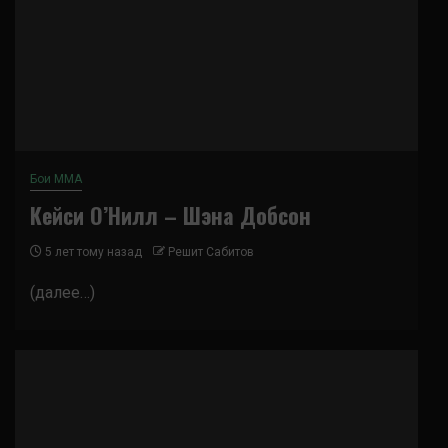
Бои ММА
Кейси О’Нилл – Шэна Добсон
5 лет тому назад
Решит Сабитов
(далее…)