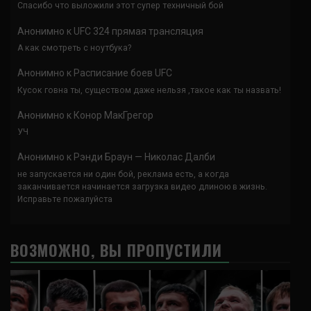
Спасибо что выложили этот супер техничный бой
Анонимно
к
UFC 324 прямая трансляция
А как смотреть с ноутбука?
Анонимно
к
Расписание боев UFC
Кусок говна ты, существом даже нельзя ,такое как ты назвать!
Анонимно
к
Конор МакГрегор
УЧ
Анонимно
к
Рэнди Браун — Николас Далби
не запускается ни один бой, реклама есть, а когда
заканчивается начинается загрузка видео длиною в жизнь.
Исправьте пожалуйста
ВОЗМОЖНО, ВЫ ПРОПУСТИЛИ