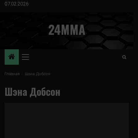
Перейти
07.02.2026
к
содержимому
24MMA
Основное
меню
Главная
Шэна Добсон
Шэна Добсон