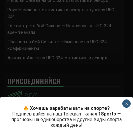
Наталья Сильва на UFC 324: статистика и рекорд
Роуз Намаюнас: статистика и рекорд к турниру UFC
324
Где смотреть бой Сильва — Намаюнас на UFC 324:
время начала
Прогноз на бой Сильва — Намаюнас на UFC 324:
коэффициенты
Арнольд Аллен на UFC 324: статистика и рекорд
ПРИСОЕДИНЯЙСЯ
×
Хочешь зарабатывать на спорте?
Подписывайся на наш Telegram-канал
1Sports
—
прогнозы на единоборства и другие виды спорта
Анонимно
к
Доминик Круз — Деметриус Джонсон
каждый день!
Спасибо что выложили этот супер техничный бой