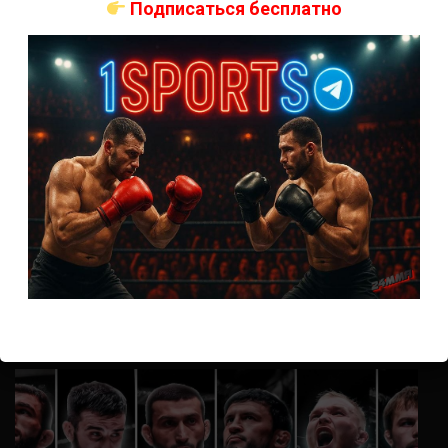
Подписаться бесплатно
Анонимно
к
UFC 324 прямая трансляция
А как смотреть с ноутбука?
Анонимно
к
Расписание боев UFC
Кусок говна ты, существом даже нельзя ,такое как ты назвать!
Анонимно
к
Конор МакГрегор
УЧ
Анонимно
к
Рэнди Браун — Николас Далби
не запускается ни один бой, реклама есть, а когда
заканчивается начинается загрузка видео длиною в жизнь.
Исправьте пожалуйста
ВОЗМОЖНО, ВЫ ПРОПУСТИЛИ