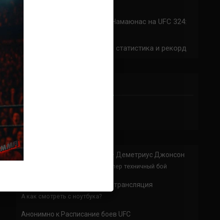
324: время начала
Прогноз на бой Сильва — Намаюнас на UFC 324:
коэффициенты
Арнольд Аллен на UFC 324: статистика и рекорд
ПРИСОЕДИНЯЙСЯ
Анонимно
к
Доминик Круз — Деметриус Джонсон
Спасибо что выложили этот супер техничный бой
Анонимно
к
UFC 324 прямая трансляция
А как смотреть с ноутбука?
Анонимно
к
Расписание боев UFC