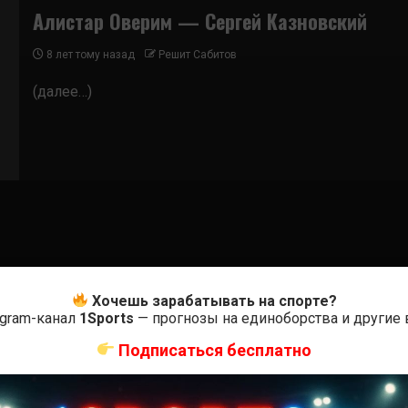
Алистар Оверим — Сергей Казновский
8 лет тому назад
Решит Сабитов
(далее…)
Хочешь зарабатывать на спорте?
egram-канал
1Sports
— прогнозы на единоборства и другие
Подписаться бесплатно