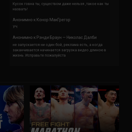
Кусок говна ты, существом даже нельзя ,такое как ты
назвать!
Анонимно
к
Конор МакГрегор
УЧ
Анонимно
к
Рэнди Браун — Николас Далби
не запускается ни один бой, реклама есть, а когда
заканчивается начинается загрузка видео длиною в
жизнь. Исправьте пожалуйста