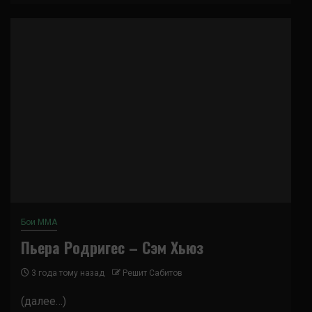
Бои ММА
Пьера Родригес – Сэм Хьюз
3 года тому назад
Решит Сабитов
(далее…)