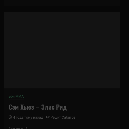
Бои ММА
Сэм Хьюз – Элис Рид
4 года тому назад
Решит Сабитов