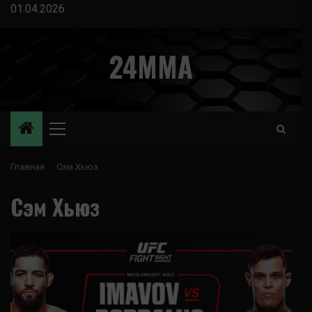
Перейти
01.04.2026
к
содержимому
24MMA
Основное
меню
Главная
Сэм Хьюз
Сэм Хьюз