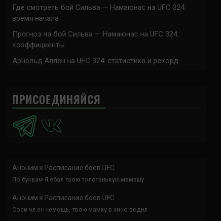
Где смотреть бой Сильва — Намаюнас на UFC 324:
время начала
Прогноз на бой Сильва — Намаюнас на UFC 324:
коэффициенты
Арнольд Аллен на UFC 324: статистика и рекорд
ПРИСОЕДИНЯЙСЯ
Аноним
к
Расписание боев UFC
По буквам Я ебал твою толстенькую мамашу
Аноним
к
Расписание боев UFC
Соси чл.ен немощь, твою мамку в кино водил