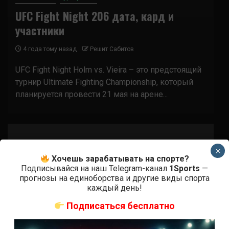
UFC Fight Night 206 дата, кард и
участники
4 года тому назад
Решит Сабитов
UFC Fight Night Holm vs. Vieira – это предстоящий
турнир Ultimate Fighting Championship, который
планируется провести 21 мая на арене...
×
Хочешь зарабатывать на спорте?
Подписывайся на наш Telegram-канал
1Sports
—
прогнозы на единоборства и другие виды спорта
каждый день!
Подписаться бесплатно