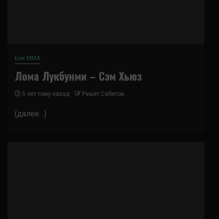
Бои ММА
Лома Лукбунми – Сэм Хьюз
5 лет тому назад
Решит Сабитов
(далее…)