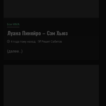
Бои ММА
Луана Пинейро – Сэм Хьюз
4 года тому назад
Решит Сабитов
(далее…)