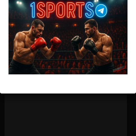
Бои ММА
Сэм Хьюз – Истела Нунес
4 года тому назад
Решит Сабитов
(далее…)