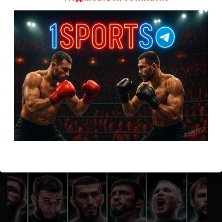
А как смотреть с ноутбука?
Анонимно
к
Расписание боев UFC
Кусок говна ты, существом даже нельзя ,такое как ты назвать!
Анонимно
к
Конор МакГрегор
УЧ
Анонимно
к
Рэнди Браун — Николас Далби
не запускается ни один бой, реклама есть, а когда
заканчивается начинается загрузка видео длиною в жизнь.
Исправьте пожалуйста
ВОЗМОЖНО, ВЫ ПРОПУСТИЛИ