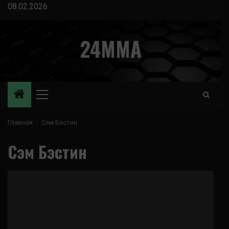
Перейти
08.02.2026
к
содержимому
24MMA
Основное
меню
Главная
Сэм Бэстин
Сэм Бэстин