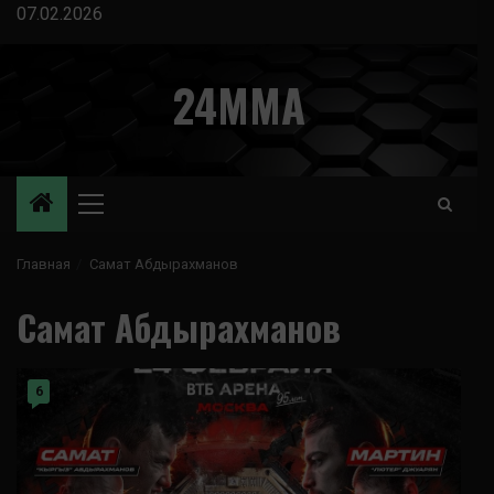
Перейти
07.02.2026
к
содержимому
24MMA
Основное
меню
Главная
Самат Абдырахманов
Самат Абдырахманов
6