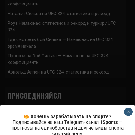
коэффициенты
Наталья Сильва на UFC 324: статистика и рекорд
Роуз Намаюнас: статистика и рекорд к турниру UFC
324
Где смотреть бой Сильва — Намаюнас на UFC 324:
время начала
Прогноз на бой Сильва — Намаюнас на UFC 324:
коэффициенты
Арнольд Аллен на UFC 324: статистика и рекорд
ПРИСОЕДИНЯЙСЯ
×
Хочешь зарабатывать на спорте?
Подписывайся на наш Telegram-канал
1Sports
—
прогнозы на единоборства и другие виды спорта
каждый день!