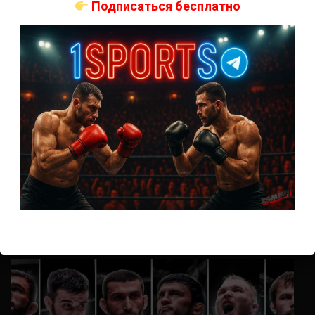
Подписаться бесплатно
Анонимно
к
UFC 324 прямая трансляция
А как смотреть с ноутбука?
Анонимно
к
Расписание боев UFC
Кусок говна ты, существом даже нельзя ,такое как ты назвать!
Анонимно
к
Конор МакГрегор
УЧ
Анонимно
к
Рэнди Браун — Николас Далби
не запускается ни один бой, реклама есть, а когда
заканчивается начинается загрузка видео длиною в жизнь.
Исправьте пожалуйста
ВОЗМОЖНО, ВЫ ПРОПУСТИЛИ