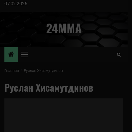
Перейти
07.02.2026
к
содержимому
24MMA
Основное
меню
Главная
Руслан Хисамутдинов
Руслан Хисамутдинов