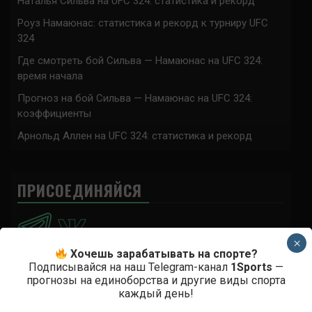
Наталья Сильва на UFC 324: статистика и рекорд
Роуз Намаюнас: статистика и рекорд к турниру UFC
324
Где смотреть бой Сильва — Намаюнас на UFC 324:
время начала
Прогноз на бой Сильва — Намаюнас на UFC 324:
коэффициенты
Арнольд Аллен на UFC 324: статистика и рекорд
ПРИСОЕДИНЯЙСЯ
×
Хочешь зарабатывать на спорте?
Подписывайся на наш Telegram-канал
1Sports
—
прогнозы на единоборства и другие виды спорта
Анонимно
к
Доминик Круз — Деметриус Джонсон
каждый день!
Спасибо что выложили этот супер техничный бой