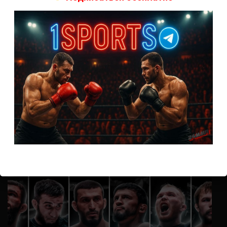
А как смотреть с ноутбука?
Анонимно
к
Расписание боев UFC
Кусок говна ты, существом даже нельзя ,такое как ты назвать!
Анонимно
к
Конор МакГрегор
УЧ
Анонимно
к
Рэнди Браун — Николас Далби
не запускается ни один бой, реклама есть, а когда
заканчивается начинается загрузка видео длиною в жизнь.
Исправьте пожалуйста
ВОЗМОЖНО, ВЫ ПРОПУСТИЛИ