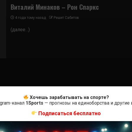
Виталий Минаков – Рон Спаркс
4 года тому назад
Решит Сабитов
(далее…)
Хочешь зарабатывать на спорте?
egram-канал
1Sports
— прогнозы на единоборства и другие
Подписаться бесплатно