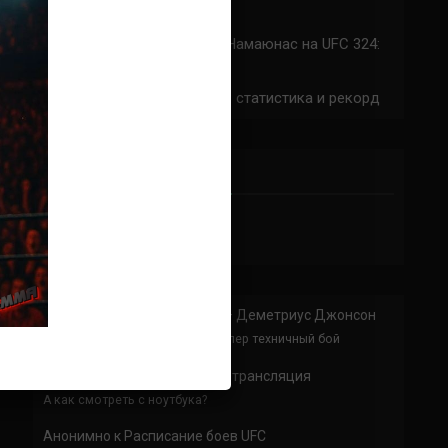
324: время начала
Прогноз на бой Сильва — Намаюнас на UFC 324:
коэффициенты
Арнольд Аллен на UFC 324: статистика и рекорд
ПРИСОЕДИНЯЙСЯ
Анонимно
к
Доминик Круз — Деметриус Джонсон
Спасибо что выложили этот супер техничный бой
Анонимно
к
UFC 324 прямая трансляция
А как смотреть с ноутбука?
Анонимно
к
Расписание боев UFC