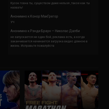
Кусок говна ты, существом даже нельзя ,такое как ты
назвать!
Анонимно
к
Конор МакГрегор
УЧ
Анонимно
к
Рэнди Браун — Николас Далби
не запускается ни один бой, реклама есть, а когда
заканчивается начинается загрузка видео длиною в
жизнь. Исправьте пожалуйста