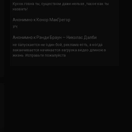
Кусок говна ты, существом даже нельзя ,такое как ты
назвать!
Анонимно
к
Конор МакГрегор
УЧ
Анонимно
к
Рэнди Браун — Николас Далби
не запускается ни один бой, реклама есть, а когда
заканчивается начинается загрузка видео длиною в
жизнь. Исправьте пожалуйста