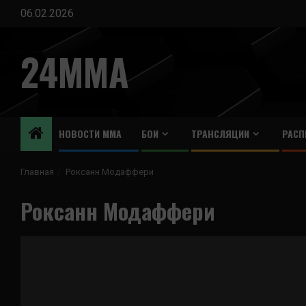
Перейти
06.02.2026
к
содержимому
24MMA
НОВОСТИ ММА
БОИ
ТРАНСЛЯЦИИ
РАСП
Главная
Роксанн Модаффери
Роксанн Модаффери