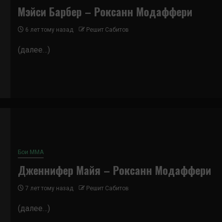
Мэйси Барбер – Роксанн Модаффери
6 лет тому назад
Решит Сабитов
(далее…)
Бои ММА
Дженнифер Майя – Роксанн Модаффери
7 лет тому назад
Решит Сабитов
(далее…)