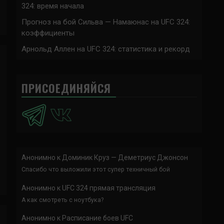
324: время начала
Прогноз на бой Сильва — Намаюнас на UFC 324:
коэффициенты
Арнольд Аллен на UFC 324: статистика и рекорд
ПРИСОЕДИНЯЙСЯ
Анонимно
к
Доминик Круз — Деметриус Джонсон
Спасибо что выложили этот супер техничный бой
Анонимно
к
UFC 324 прямая трансляция
А как смотреть с ноутбука?
Анонимно
к
Расписание боев UFC