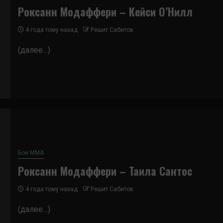
Роксанн Модаффери – Кейси О’Нилл
4 года тому назад
Решит Сабитов
(далее…)
Бои ММА
Роксанн Модаффери – Таила Сантос
4 года тому назад
Решит Сабитов
(далее…)