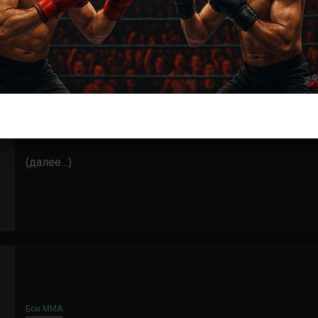
Бои ММА
Роксанн Модаффери – Лорен Мерфи
6 лет тому назад
Решит Сабитов
(далее…)
Бои ММА