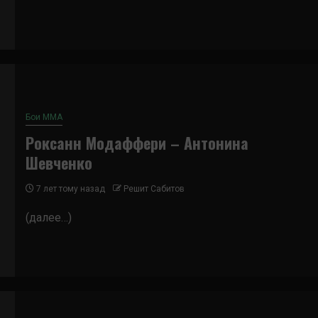
Бои ММА
Роксанн Модаффери – Антонина
Шевченко
7 лет тому назад
Решит Сабитов
(далее…)