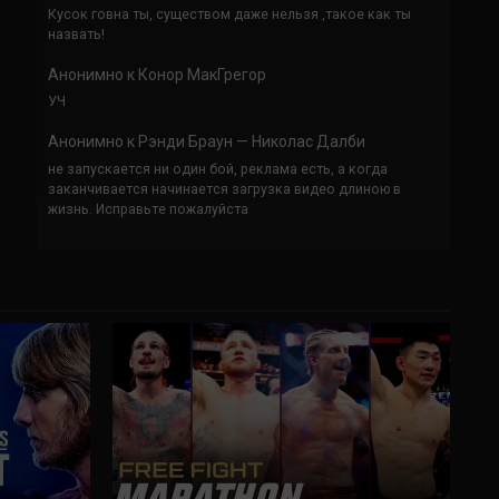
Кусок говна ты, существом даже нельзя ,такое как ты
назвать!
Анонимно
к
Конор МакГрегор
УЧ
Анонимно
к
Рэнди Браун — Николас Далби
не запускается ни один бой, реклама есть, а когда
заканчивается начинается загрузка видео длиною в
жизнь. Исправьте пожалуйста