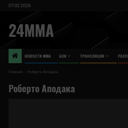
Перейти
07.02.2026
к
содержимому
24MMA
НОВОСТИ ММА
БОИ
ТРАНСЛЯЦИИ
РАСП
Главная
Роберто Аподака
Роберто Аподака