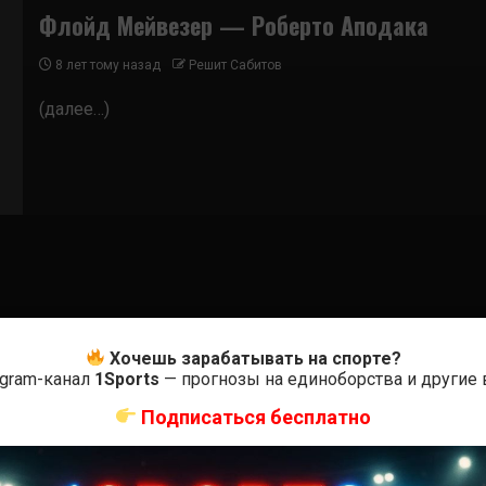
Флойд Мейвезер — Роберто Аподака
8 лет тому назад
Решит Сабитов
(далее…)
Хочешь зарабатывать на спорте?
egram-канал
1Sports
— прогнозы на единоборства и другие
Подписаться бесплатно