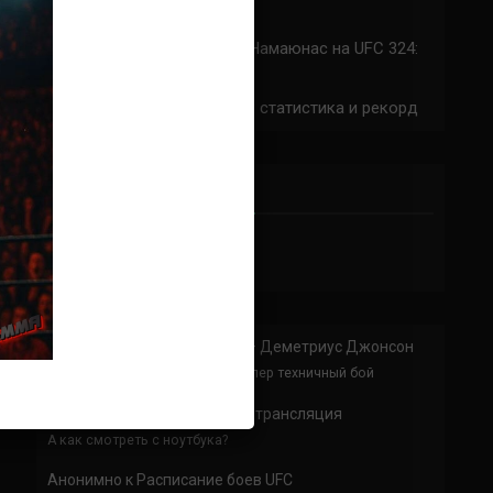
324: время начала
Прогноз на бой Сильва — Намаюнас на UFC 324:
коэффициенты
Арнольд Аллен на UFC 324: статистика и рекорд
ПРИСОЕДИНЯЙСЯ
Анонимно
к
Доминик Круз — Деметриус Джонсон
Спасибо что выложили этот супер техничный бой
Анонимно
к
UFC 324 прямая трансляция
А как смотреть с ноутбука?
Анонимно
к
Расписание боев UFC