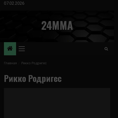
Перейти
07.02.2026
к
содержимому
24MMA
Основное
меню
Главная
Рикко Родригес
Рикко Родригес