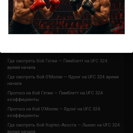
СВЕЖИЕ ЗАПИСИ
ACA 200 прямая трансляция
Марафон боев UFC 325 прямая трансляция
UFC 324 прямая трансляция
Марафон боев UFC 324 прямая трансляция
Где смотреть бой Гэтжи — Пимблетт на UFC 324:
время начала
Где смотреть бой О’Мэлли — Ядонг на UFC 324: время
начала
Прогноз на бой Гэтжи — Пимблетт на UFC 324:
коэффициенты
Прогноз на бой О’Мэлли — Ядонг на UFC 324:
коэффициенты
Где смотреть бой Кортес-Акоста — Льюис на UFC 324:
время начала