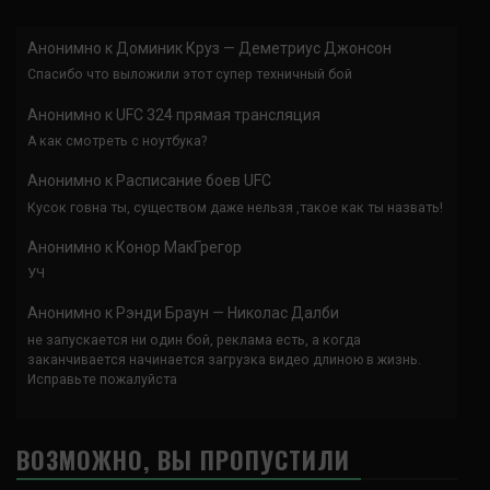
Анонимно
к
Доминик Круз — Деметриус Джонсон
Спасибо что выложили этот супер техничный бой
Анонимно
к
UFC 324 прямая трансляция
А как смотреть с ноутбука?
Анонимно
к
Расписание боев UFC
Кусок говна ты, существом даже нельзя ,такое как ты назвать!
Анонимно
к
Конор МакГрегор
УЧ
Анонимно
к
Рэнди Браун — Николас Далби
не запускается ни один бой, реклама есть, а когда
заканчивается начинается загрузка видео длиною в жизнь.
Исправьте пожалуйста
ВОЗМОЖНО, ВЫ ПРОПУСТИЛИ