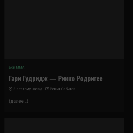
Бои ММА
Гари Гудридж — Рикко Родригес
8 лет тому назад
Решит Сабитов
(далее…)