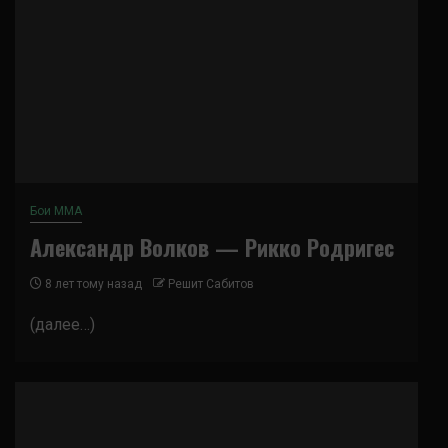
Бои ММА
Александр Волков — Рикко Родригес
8 лет тому назад
Решит Сабитов
(далее…)