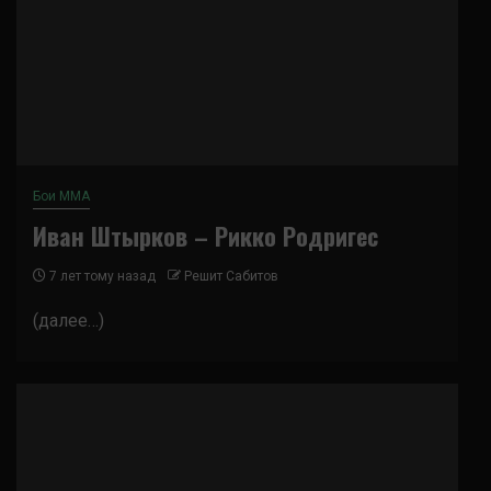
Бои ММА
Иван Штырков – Рикко Родригес
7 лет тому назад
Решит Сабитов
(далее…)