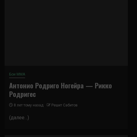
Бои ММА
Антонио Родриго Ногейра — Рикко
Родригес
8 лет тому назад
Решит Сабитов
(далее…)