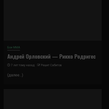
Бои ММА
Андрей Орловский — Рикко Родригес
7 лет тому назад
Решит Сабитов
(далее…)