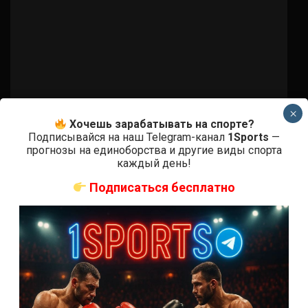
×
Хочешь зарабатывать на спорте?
Подписывайся на наш Telegram-канал
1Sports
—
прогнозы на единоборства и другие виды спорта
каждый день!
Подписаться бесплатно
Бои ММА
Рэнди Кутюр — Рикко Родригес
8 лет тому назад
Решит Сабитов
(далее…)