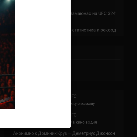
324: время начала
Прогноз на бой Сильва — Намаюнас на UFC 324:
коэффициенты
Арнольд Аллен на UFC 324: статистика и рекорд
ПРИСОЕДИНЯЙСЯ
Аноним
к
Расписание боев UFC
По буквам Я ебал твою толстенькую мамашу
Аноним
к
Расписание боев UFC
Соси чл.ен немощь, твою мамку в кино водил
Анонимно
к
Доминик Круз — Деметриус Джонсон