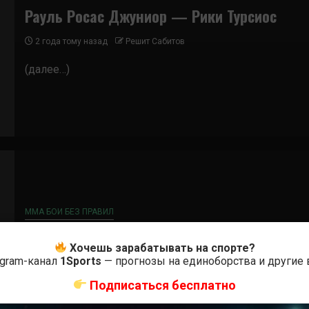
Рауль Росас Джуниор — Рики Турсиос
2 года тому назад
Решит Сабитов
(далее…)
ММА БОИ БЕЗ ПРАВИЛ
Рауль Росас Джуниор – Терренс Митчелл
Хочешь зарабатывать на спорте?
egram-канал
1Sports
— прогнозы на единоборства и другие
3 года тому назад
Решит Сабитов
Подписаться бесплатно
(далее…)