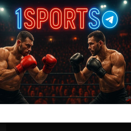
ММА БОИ БЕЗ ПРАВИЛ
Кристиан Родригес – Рауль Росас
Джуниор
3 года тому назад
Решит Сабитов
(далее…)