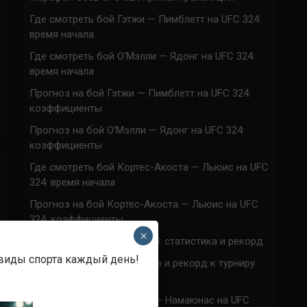
Где смотреть бой Гэтжи — Пимблетт на UFC 324:
время начала
Где смотреть бой О’Мэлли — Ядонг на UFC 324:
время начала
Прогноз на бой Гэтжи — Пимблетт на UFC 324:
коэффициенты
Прогноз на бой О’Мэлли — Ядонг на UFC 324:
коэффициенты
Где смотреть бой Кортес-Акоста — Льюис на UFC
324: время начала
Прогноз на бой Кортес-Акоста — Льюис на UFC
324: коэффициенты
×
Наталья Сильва на UFC 324: статистика и рекорд
 виды спорта каждый день!
Роуз Намаюнас: статистика и рекорд к турниру
UFC 324
Где смотреть бой Сильва — Намаюнас на UFC