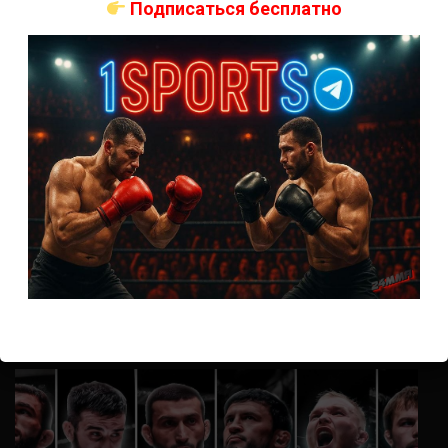
Подписаться бесплатно
Анонимно
к
UFC 324 прямая трансляция
А как смотреть с ноутбука?
Анонимно
к
Расписание боев UFC
Кусок говна ты, существом даже нельзя ,такое как ты назвать!
Анонимно
к
Конор МакГрегор
УЧ
Анонимно
к
Рэнди Браун — Николас Далби
не запускается ни один бой, реклама есть, а когда
заканчивается начинается загрузка видео длиною в жизнь.
Исправьте пожалуйста
ВОЗМОЖНО, ВЫ ПРОПУСТИЛИ