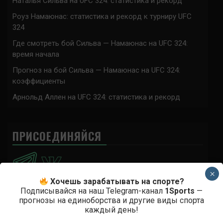
Наталья Сильва на UFC 324: статистика и рекорд
Роуз Намаюнас: статистика и рекорд к турниру UFC
324
Где смотреть бой Сильва — Намаюнас на UFC 324:
время начала
Прогноз на бой Сильва — Намаюнас на UFC 324:
коэффициенты
Арнольд Аллен на UFC 324: статистика и рекорд
ПРИСОЕДИНЯЙСЯ
×
Хочешь зарабатывать на спорте?
Подписывайся на наш Telegram-канал
1Sports
—
прогнозы на единоборства и другие виды спорта
Анонимно
к
Доминик Круз — Деметриус Джонсон
каждый день!
Спасибо что выложили этот супер техничный бой