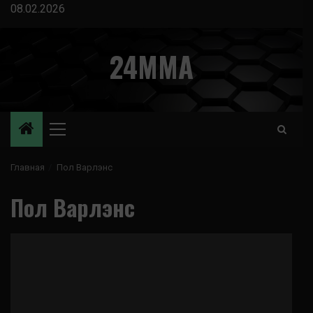
Перейти
08.02.2026
к
содержимому
24MMA
Основное
меню
Главная
Пол Варлэнс
Пол Варлэнс