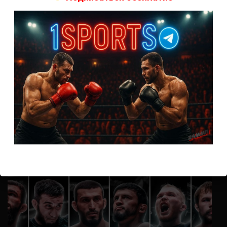
А как смотреть с ноутбука?
Анонимно
к
Расписание боев UFC
Кусок говна ты, существом даже нельзя ,такое как ты назвать!
Анонимно
к
Конор МакГрегор
УЧ
Анонимно
к
Рэнди Браун — Николас Далби
не запускается ни один бой, реклама есть, а когда
заканчивается начинается загрузка видео длиною в жизнь.
Исправьте пожалуйста
ВОЗМОЖНО, ВЫ ПРОПУСТИЛИ