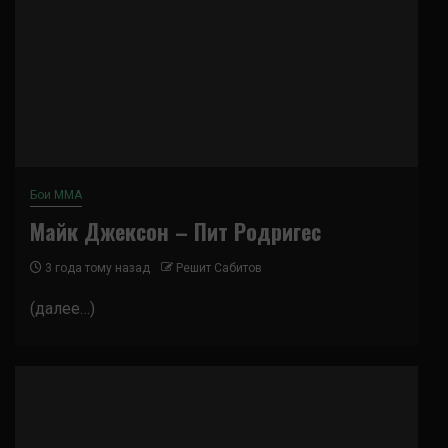
Бои ММА
Майк Джексон – Пит Родригес
3 года тому назад
Решит Сабитов
(далее…)