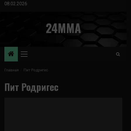
Перейти
08.02.2026
к
содержимому
24MMA
Основное
меню
Главная
Пит Родригес
Пит Родригес