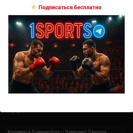
коэффициенты
Подписаться бесплатно
Наталья Сильва на UFC 324: статистика и рекорд
Роуз Намаюнас: статистика и рекорд к турниру UFC
324
Где смотреть бой Сильва — Намаюнас на UFC 324:
время начала
Прогноз на бой Сильва — Намаюнас на UFC 324:
коэффициенты
Арнольд Аллен на UFC 324: статистика и рекорд
ПРИСОЕДИНЯЙСЯ
Анонимно
к
Доминик Круз — Деметриус Джонсон