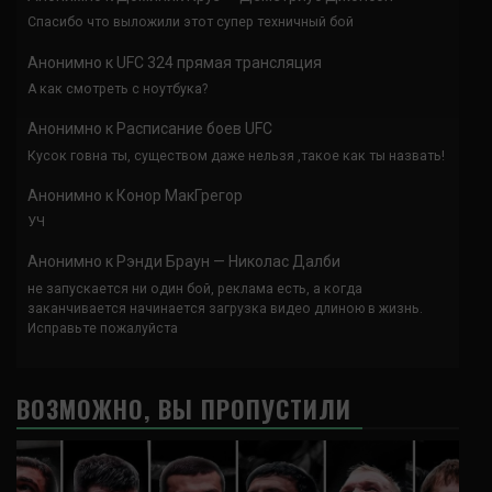
Спасибо что выложили этот супер техничный бой
Анонимно
к
UFC 324 прямая трансляция
А как смотреть с ноутбука?
Анонимно
к
Расписание боев UFC
Кусок говна ты, существом даже нельзя ,такое как ты назвать!
Анонимно
к
Конор МакГрегор
УЧ
Анонимно
к
Рэнди Браун — Николас Далби
не запускается ни один бой, реклама есть, а когда
заканчивается начинается загрузка видео длиною в жизнь.
Исправьте пожалуйста
ВОЗМОЖНО, ВЫ ПРОПУСТИЛИ