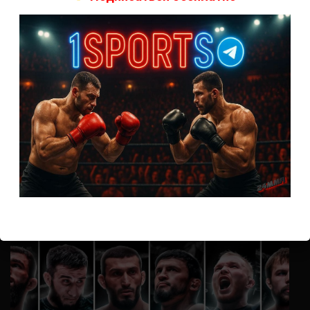
А как смотреть с ноутбука?
Анонимно
к
Расписание боев UFC
Кусок говна ты, существом даже нельзя ,такое как ты назвать!
Анонимно
к
Конор МакГрегор
УЧ
Анонимно
к
Рэнди Браун — Николас Далби
не запускается ни один бой, реклама есть, а когда
заканчивается начинается загрузка видео длиною в жизнь.
Исправьте пожалуйста
ВОЗМОЖНО, ВЫ ПРОПУСТИЛИ