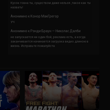
Кусок говна ты, существом даже нельзя ,такое как ты
назвать!
Анонимно
к
Конор МакГрегор
УЧ
Анонимно
к
Рэнди Браун — Николас Далби
не запускается ни один бой, реклама есть, а когда
заканчивается начинается загрузка видео длиною в
жизнь. Исправьте пожалуйста