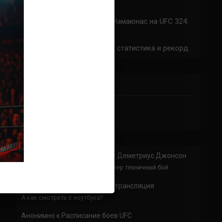
324: время начала
Прогноз на бой Сильва — Намаюнас на UFC 324:
коэффициенты
Арнольд Аллен на UFC 324: статистика и рекорд
ПРИСОЕДИНЯЙСЯ
Анонимно
к
Доминик Круз — Деметриус Джонсон
Спасибо что выложили этот супер техничный бой
Анонимно
к
UFC 324 прямая трансляция
А как смотреть с ноутбука?
Анонимно
к
Расписание боев UFC