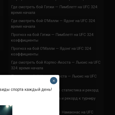
Где смотреть бой Гэтжи — Пимблетт на UFC 324:
время начала
Где смотреть бой О’Мэлли — Ядонг на UFC 324:
время начала
Прогноз на бой Гэтжи — Пимблетт на UFC 324:
коэффициенты
Прогноз на бой О’Мэлли — Ядонг на UFC 324:
коэффициенты
Где смотреть бой Кортес-Акоста — Льюис на UFC
324: время начала
Прогноз на бой Кортес-Акоста — Льюис на UFC
×
324: коэффициенты
 виды спорта каждый день!
Наталья Сильва на UFC 324: статистика и рекорд
Роуз Намаюнас: статистика и рекорд к турниру
UFC 324
Где смотреть бой Сильва — Намаюнас на UFC