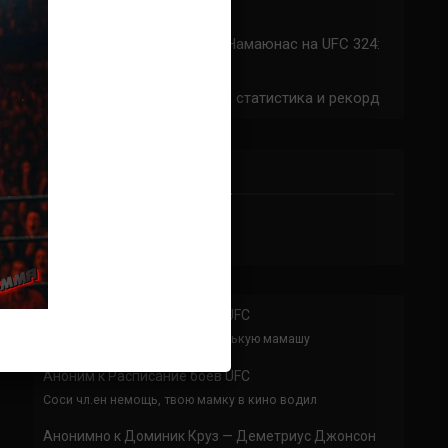
324: время начала
Прогноз на бой Сильва — Намаюнас на UFC 324:
коэффициенты
Арнольд Аллен на UFC 324: статистика и рекорд
ПРИСОЕДИНЯЙСЯ
Аноним
к
Расписание боев UFC
По буквам Я ебал твою толстенькую мамашу
Аноним
к
Расписание боев UFC
Соси чл.ен немощь, твою мамку в кино водил
Анонимно
к
Доминик Круз — Деметриус Джонсон