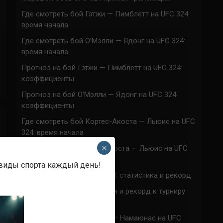
Где смотреть бой Гэтжи — Пимблетт на UFC 324:
время начала
Где смотреть бой О’Мэлли — Ядонг на UFC 324:
время начала
Прогноз на бой Гэтжи — Пимблетт на UFC 324:
коэффициенты
Прогноз на бой О’Мэлли — Ядонг на UFC 324:
коэффициенты
Где смотреть бой Кортес-Акоста — Льюис на UFC
324: время начала
×
Прогноз на бой Кортес-Акоста — Льюис на UFC
324: коэффициенты
 виды спорта каждый день!
Наталья Сильва на UFC 324: статистика и рекорд
Роуз Намаюнас: статистика и рекорд к турниру
UFC 324
Где смотреть бой Сильва — Намаюнас на UFC