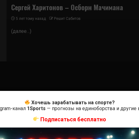
Сергей Харитонов – Осборн Мачимана
5 лет тому назад
Решит Сабитов
(далее…)
Хочешь зарабатывать на спорте?
egram-канал
1Sports
— прогнозы на единоборства и другие
Подписаться бесплатно