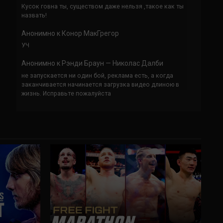
Кусок говна ты, существом даже нельзя ,такое как ты
назвать!
Анонимно
к
Конор МакГрегор
УЧ
Анонимно
к
Рэнди Браун — Николас Далби
не запускается ни один бой, реклама есть, а когда
заканчивается начинается загрузка видео длиною в
жизнь. Исправьте пожалуйста