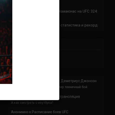
324: время начала
Прогноз на бой Сильва — Намаюнас на UFC 324:
коэффициенты
Арнольд Аллен на UFC 324: статистика и рекорд
ПРИСОЕДИНЯЙСЯ
Анонимно
к
Доминик Круз — Деметриус Джонсон
Спасибо что выложили этот супер техничный бой
Анонимно
к
UFC 324 прямая трансляция
А как смотреть с ноутбука?
Анонимно
к
Расписание боев UFC