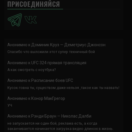
ПРИСОЕДИНЯЙСЯ
Анонимно
к
Доминик Круз — Деметриус Джонсон
Спасибо что выложили этот супер техничный бой
Анонимно
к
UFC 324 прямая трансляция
А как смотреть с ноутбука?
Анонимно
к
Расписание боев UFC
Кусок говна ты, существом даже нельзя ,такое как ты назвать!
Анонимно
к
Конор МакГрегор
УЧ
Анонимно
к
Рэнди Браун — Николас Далби
не запускается ни один бой, реклама есть, а когда
заканчивается начинается загрузка видео длиною в жизнь.