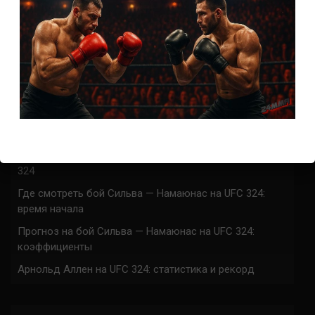
Прогноз на бой О’Мэлли — Ядонг на UFC 324:
коэффициенты
Где смотреть бой Кортес-Акоста — Льюис на UFC 324:
время начала
Прогноз на бой Кортес-Акоста — Льюис на UFC 324:
коэффициенты
Наталья Сильва на UFC 324: статистика и рекорд
Роуз Намаюнас: статистика и рекорд к турниру UFC
324
Где смотреть бой Сильва — Намаюнас на UFC 324:
время начала
Прогноз на бой Сильва — Намаюнас на UFC 324:
коэффициенты
Арнольд Аллен на UFC 324: статистика и рекорд