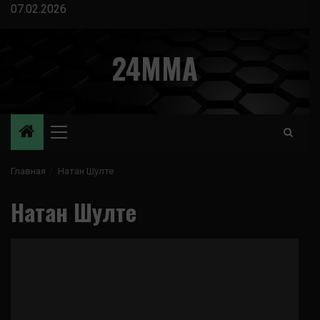
Перейти
07.02.2026
к
содержимому
24MMA
Основное
меню
Главная
Натан Шулте
Натан Шулте