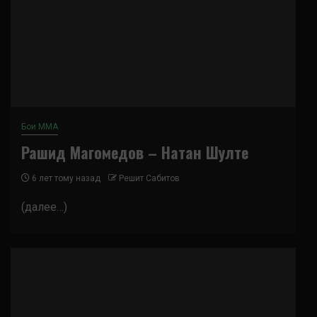
Бои ММА
Рашид Магомедов – Натан Шулте
6 лет тому назад
Решит Сабитов
(далее…)