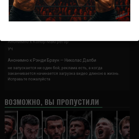
Анонимно
к
UFC 324 прямая трансляция
А как смотреть с ноутбука?
Анонимно
к
Расписание боев UFC
Кусок говна ты, существом даже нельзя ,такое как ты назвать!
Анонимно
к
Конор МакГрегор
УЧ
Анонимно
к
Рэнди Браун — Николас Далби
не запускается ни один бой, реклама есть, а когда
заканчивается начинается загрузка видео длиною в жизнь.
Исправьте пожалуйста
ВОЗМОЖНО, ВЫ ПРОПУСТИЛИ