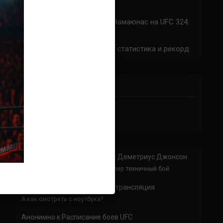
324: время начала
Прогноз на бой Сильва — Намаюнас на UFC 324:
коэффициенты
Арнольд Аллен на UFC 324: статистика и рекорд
ПРИСОЕДИНЯЙСЯ
Анонимно
к
Доминик Круз — Деметриус Джонсон
Спасибо что выложили этот супер техничный бой
Анонимно
к
UFC 324 прямая трансляция
А как смотреть с ноутбука?
Анонимно
к
Расписание боев UFC