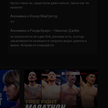
Кусок говна ты, существом даже нельзя ,такое как ты
назвать!
Анонимно
к
Конор МакГрегор
УЧ
Анонимно
к
Рэнди Браун — Николас Далби
не запускается ни один бой, реклама есть, а когда
заканчивается начинается загрузка видео длиною в
жизнь. Исправьте пожалуйста