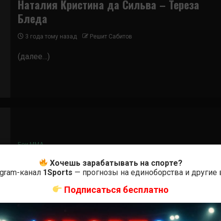
Наталия Кристина да Сильва – Тереза
Бледа
3 года тому назад
Решит Сабитов
(далее…)
Бои ММА
Жасмин Ясудавичус – Наталия Кристина
Хочешь зарабатывать на спорте?
egram-канал
1Sports
— прогнозы на единоборства и другие
да Сильва
Подписаться бесплатно
4 года тому назад
Решит Сабитов
(далее…)