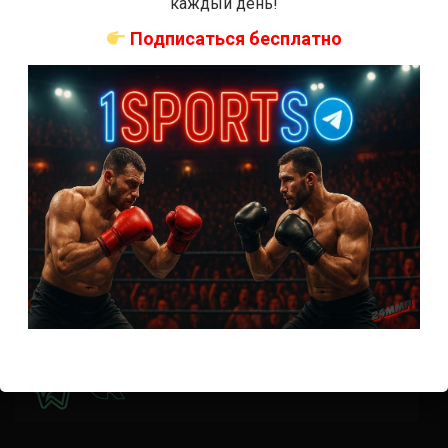
каждый день!
Прогноз на бой Кортес-Акоста — Льюис на UFC 324:
коэффициенты
Подписаться бесплатно
Наталья Сильва на UFC 324: статистика и рекорд
Роуз Намаюнас: статистика и рекорд к турниру UFC
324
Где смотреть бой Сильва — Намаюнас на UFC 324:
время начала
Прогноз на бой Сильва — Намаюнас на UFC 324:
коэффициенты
Арнольд Аллен на UFC 324: статистика и рекорд
ПРИСОЕДИНЯЙСЯ