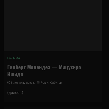
Бои ММА
Гилберт Мелендез — Мицухиро
Ишида
8 лет тому назад
Решит Сабитов
(далее…)