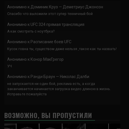
Анонимно
к
Доминик Круз — Деметриус Джонсон
Спасибо что выложили этот супер техничный бой
Анонимно
к
UFC 324 прямая трансляция
А как смотреть с ноутбука?
Анонимно
к
Расписание боев UFC
Кусок говна ты, существом даже нельзя ,такое как ты назвать!
Анонимно
к
Конор МакГрегор
УЧ
Анонимно
к
Рэнди Браун — Николас Далби
не запускается ни один бой, реклама есть, а когда
заканчивается начинается загрузка видео длиною в жизнь.
Исправьте пожалуйста
ВОЗМОЖНО, ВЫ ПРОПУСТИЛИ