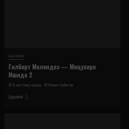
Бои ММА
Гилберт Мелендез — Мицухиро
Ишида 2
8 лет тому назад
Решит Сабитов
(далее…)