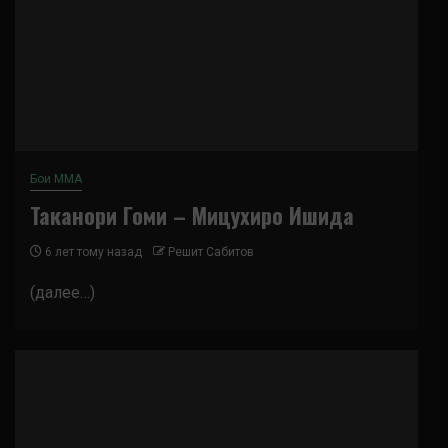
Бои ММА
Таканори Гоми – Мицухиро Ишида
6 лет тому назад
Решит Сабитов
(далее…)