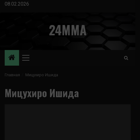
Перейти
08.02.2026
к
содержимому
24MMA
Основное
меню
Главная
Мицухиро Ишида
Мицухиро Ишида