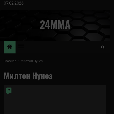
Перейти
07.02.2026
к
содержимому
24MMA
Основное
меню
Главная
Милтон Нунез
Милтон Нунез
2