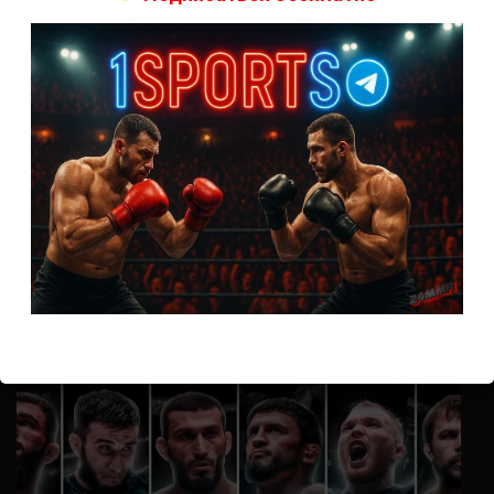
А как смотреть с ноутбука?
Анонимно
к
Расписание боев UFC
Кусок говна ты, существом даже нельзя ,такое как ты назвать!
Анонимно
к
Конор МакГрегор
УЧ
Анонимно
к
Рэнди Браун — Николас Далби
не запускается ни один бой, реклама есть, а когда
заканчивается начинается загрузка видео длиною в жизнь.
Исправьте пожалуйста
ВОЗМОЖНО, ВЫ ПРОПУСТИЛИ