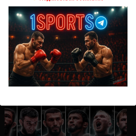
А как смотреть с ноутбука?
Анонимно
к
Расписание боев UFC
Кусок говна ты, существом даже нельзя ,такое как ты назвать!
Анонимно
к
Конор МакГрегор
УЧ
Анонимно
к
Рэнди Браун — Николас Далби
не запускается ни один бой, реклама есть, а когда
заканчивается начинается загрузка видео длиною в жизнь.
Исправьте пожалуйста
ВОЗМОЖНО, ВЫ ПРОПУСТИЛИ