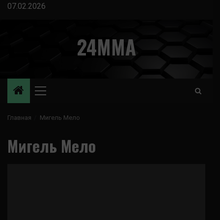
Перейти
07.02.2026
к
содержимому
24MMA
Основное
меню
Главная
Мигель Мело
Мигель Мело