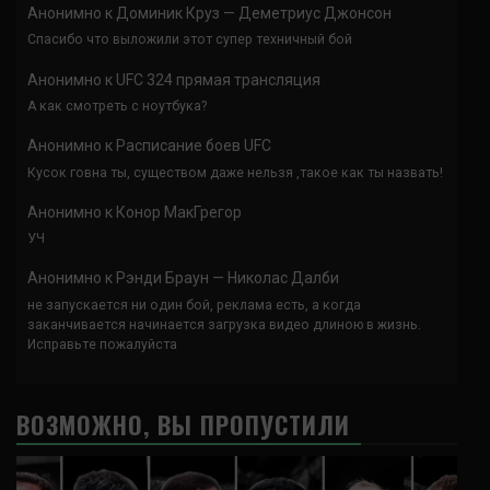
Анонимно
к
Доминик Круз — Деметриус Джонсон
Спасибо что выложили этот супер техничный бой
Анонимно
к
UFC 324 прямая трансляция
А как смотреть с ноутбука?
Анонимно
к
Расписание боев UFC
Кусок говна ты, существом даже нельзя ,такое как ты назвать!
Анонимно
к
Конор МакГрегор
УЧ
Анонимно
к
Рэнди Браун — Николас Далби
не запускается ни один бой, реклама есть, а когда
заканчивается начинается загрузка видео длиною в жизнь.
Исправьте пожалуйста
ВОЗМОЖНО, ВЫ ПРОПУСТИЛИ