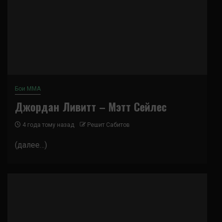
Бои ММА
Джордан Ливитт – Мэтт Сейлес
4 года тому назад
Решит Сабитов
(далее…)