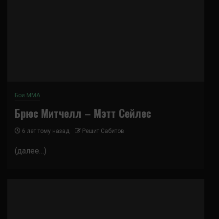
Бои ММА
Брюс Митчелл – Мэтт Сейлес
6 лет тому назад
Решит Сабитов
(далее…)