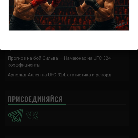
коэффициенты
Наталья Сильва на UFC 324: статистика и рекорд
Роуз Намаюнас: статистика и рекорд к турниру UFC
324
Где смотреть бой Сильва — Намаюнас на UFC 324:
время начала
Прогноз на бой Сильва — Намаюнас на UFC 324:
коэффициенты
Арнольд Аллен на UFC 324: статистика и рекорд
ПРИСОЕДИНЯЙСЯ