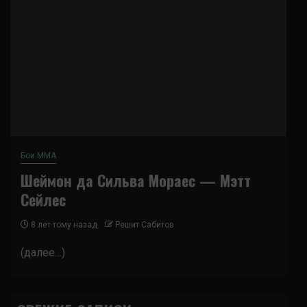
Бои ММА
Шеймон да Сильва Мораес — Мэтт
Сейлес
8 лет тому назад
Решит Сабитов
(далее…)