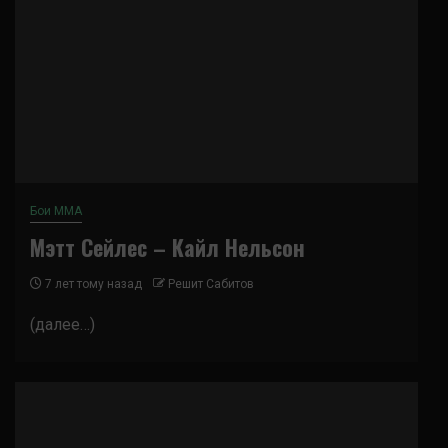
Бои ММА
Мэтт Сейлес – Кайл Нельсон
7 лет тому назад
Решит Сабитов
(далее…)