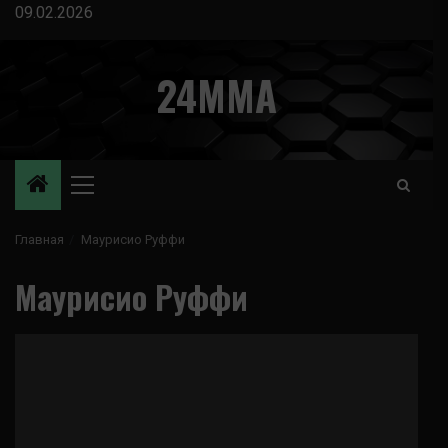
Перейти
09.02.2026
к
содержимому
24MMA
Основное
меню
Главная
Маурисио Руффи
Маурисио Руффи