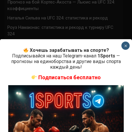
Прогноз на бой Кортес-Акоста — Льюис на UFC 324:
коэффициенты
Наталья Сильва на UFC 324: статистика и рекорд
Роуз Намаюнас: статистика и рекорд к турниру UFC
324
Где смотреть бой Сильва — Намаюнас на UFC 324:
×
время начала
Хочешь зарабатывать на спорте?
Подписывайся на наш Telegram-канал
1Sports
—
Прогноз на бой Сильва — Намаюнас на UFC 324:
прогнозы на единоборства и другие виды спорта
коэффициенты
каждый день!
Арнольд Аллен на UFC 324: статистика и рекорд
Подписаться бесплатно
ПРИСОЕДИНЯЙСЯ