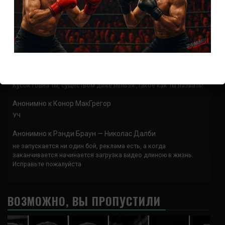
Анонимно
к
Доминик Круз — Деметриус Джонсон
Спасибо что выложили этот супер техничный бой
Анонимно
к
UFC 324 прямая трансляция
А как смотреть с ноутбука?
Анонимно
к
Расписание боев UFC
Кусок говна ты, существом даже нельзя ,такое как ты назвать!
Анонимно
к
Конор МакГрегор
УЧ
Анонимно
к
Рэнди Браун — Николас Далби
не запускается ни один бой, реклама есть, а когда
заканчивается начинается загрузка видео длиною в жизнь.
Исправьте пожалуйста
ВОЗМОЖНО, ВЫ ПРОПУСТИЛИ