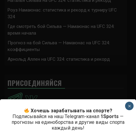
Наталья Сильва на UFC 324: статистика и рекорд
Роуз Намаюнас: статистика и рекорд к турниру UFC
324
Где смотреть бой Сильва — Намаюнас на UFC 324:
время начала
Прогноз на бой Сильва — Намаюнас на UFC 324:
коэффициенты
Арнольд Аллен на UFC 324: статистика и рекорд
ПРИСОЕДИНЯЙСЯ
×
Хочешь зарабатывать на спорте?
Подписывайся на наш Telegram-канал
1Sports
—
прогнозы на единоборства и другие виды спорта
Анонимно
к
Доминик Круз — Деметриус Джонсон
каждый день!
Спасибо что выложили этот супер техничный бой