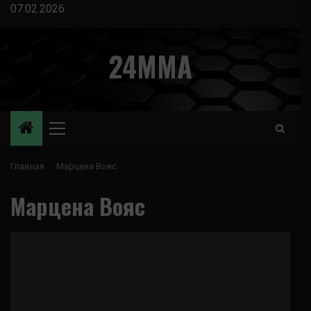
Перейти
07.02.2026
к
содержимому
24MMA
Основное
меню
Главная
Марцена Вояс
Марцена Вояс