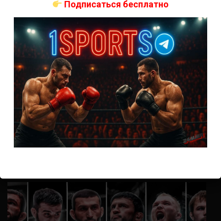
Подписаться бесплатно
Анонимно
к
UFC 324 прямая трансляция
А как смотреть с ноутбука?
Анонимно
к
Расписание боев UFC
Кусок говна ты, существом даже нельзя ,такое как ты назвать!
Анонимно
к
Конор МакГрегор
УЧ
Анонимно
к
Рэнди Браун — Николас Далби
не запускается ни один бой, реклама есть, а когда
заканчивается начинается загрузка видео длиною в жизнь.
Исправьте пожалуйста
ВОЗМОЖНО, ВЫ ПРОПУСТИЛИ