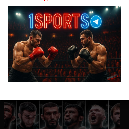
А как смотреть с ноутбука?
Анонимно
к
Расписание боев UFC
Кусок говна ты, существом даже нельзя ,такое как ты назвать!
Анонимно
к
Конор МакГрегор
УЧ
Анонимно
к
Рэнди Браун — Николас Далби
не запускается ни один бой, реклама есть, а когда
заканчивается начинается загрузка видео длиною в жизнь.
Исправьте пожалуйста
ВОЗМОЖНО, ВЫ ПРОПУСТИЛИ