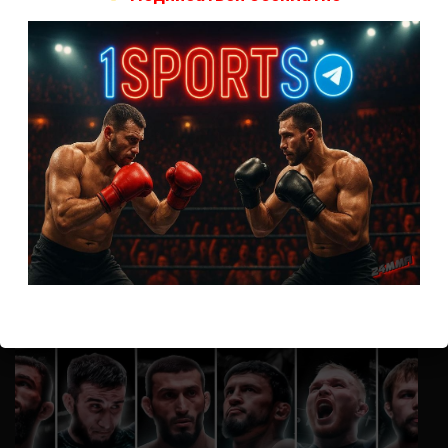
А как смотреть с ноутбука?
Анонимно
к
Расписание боев UFC
Кусок говна ты, существом даже нельзя ,такое как ты назвать!
Анонимно
к
Конор МакГрегор
УЧ
Анонимно
к
Рэнди Браун — Николас Далби
не запускается ни один бой, реклама есть, а когда
заканчивается начинается загрузка видео длиною в жизнь.
Исправьте пожалуйста
ВОЗМОЖНО, ВЫ ПРОПУСТИЛИ