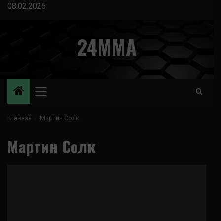
Перейти
08.02.2026
к
содержимому
24MMA
Основное
меню
Главная
Мартин Солк
Мартин Солк