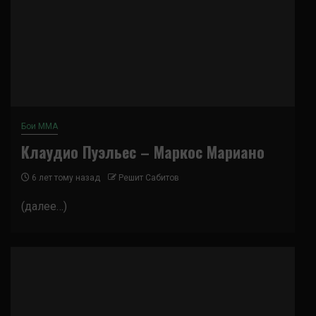
Бои ММА
Клаудио Пуэльес – Маркос Мариано
6 лет тому назад
Решит Сабитов
(далее…)