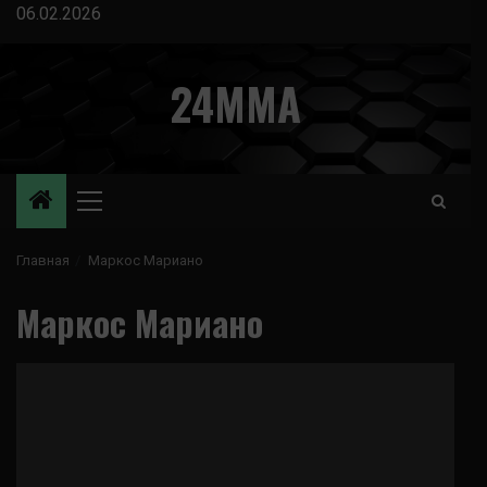
Перейти
06.02.2026
к
содержимому
24MMA
Основное
меню
Главная
Маркос Мариано
Маркос Мариано