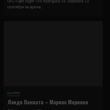
UFC Fight Night 159 Rodriguez vs. Stephens 22
сентября на арена...
Бои ММА
Лэндо Ванната – Маркос Мариано