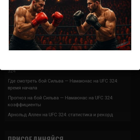
Прогноз на бой О’Мэлли — Ядонг на UFC 324:
коэффициенты
Где смотреть бой Кортес-Акоста — Льюис на UFC 324:
время начала
Прогноз на бой Кортес-Акоста — Льюис на UFC 324:
коэффициенты
Наталья Сильва на UFC 324: статистика и рекорд
Роуз Намаюнас: статистика и рекорд к турниру UFC
324
Где смотреть бой Сильва — Намаюнас на UFC 324:
время начала
Прогноз на бой Сильва — Намаюнас на UFC 324:
коэффициенты
Арнольд Аллен на UFC 324: статистика и рекорд
ПРИСОЕДИНЯЙСЯ