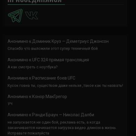
Анонимно
к
Доминик Круз — Деметриус Джонсон
Спасибо что выложили этот супер техничный бой
Анонимно
к
UFC 324 прямая трансляция
А как смотреть с ноутбука?
Анонимно
к
Расписание боев UFC
Кусок говна ты, существом даже нельзя ,такое как ты назвать!
Анонимно
к
Конор МакГрегор
УЧ
Анонимно
к
Рэнди Браун — Николас Далби
не запускается ни один бой, реклама есть, а когда
заканчивается начинается загрузка видео длиною в жизнь.
Исправьте пожалуйста