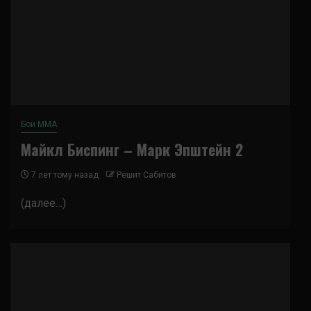
Бои ММА
Майкл Биспинг – Марк Эпштейн 2
7 лет тому назад
Решит Сабитов
(далее…)