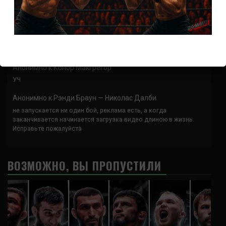
Анонимно
к
UFC 324 прямая трансляция
А как смотреть с ноутбука?
Анонимно
к
Расписание боев UFC
Кусок говна ты, существом даже нельзя ,такое как ты назвать!
Анонимно
к
Конор МакГрегор
УЧ
Анонимно
к
Рэнди Браун — Николас Далби
не запускается ни один бой, реклама есть, а когда
заканчивается начинается загрузка видео длиною в жизнь.
Исправьте пожалуйста
ВОЗМОЖНО, ВЫ ПРОПУСТИЛИ