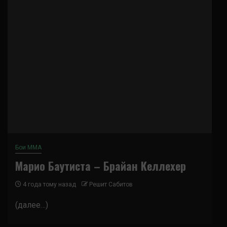
Бои ММА
Марио Баутиста – Брайан Келлехер
4 года тому назад
Решит Сабитов
(далее…)