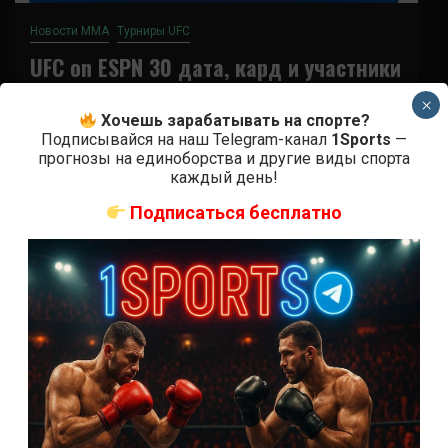
Новости ММА
Турниры UFC
UFC on ESPN 30 дата, кард и участники
×
4 года тому назад
Решит Сабитов
Хочешь зарабатывать на спорте?
Подписывайся на наш Telegram-канал
1Sports
—
UFC Fight Night Barboza vs. Chikadze – это
прогнозы на единоборства и другие виды спорта
предстоящий турнир Ultimate Fighting
каждый день!
Championship, который планируется провести 29
Подписаться бесплатно
августа на арене...