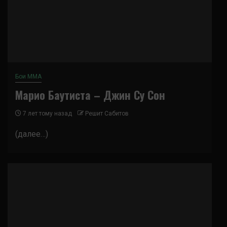
Бои ММА
Марио Баутиста – Джин Су Сон
7 лет тому назад
Решит Сабитов
(далее…)