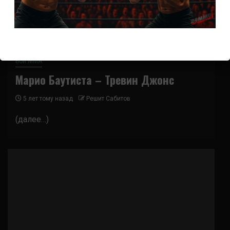
Бои ММА
Марио Баутиста – Тревин Джонс
5 лет тому назад
Решит Сабитов
(далее…)