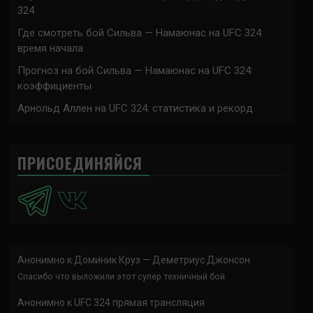
324
Где смотреть бой Сильва — Намаюнас на UFC 324:
время начала
Прогноз на бой Сильва — Намаюнас на UFC 324:
коэффициенты
Арнольд Аллен на UFC 324: статистика и рекорд
ПРИСОЕДИНЯЙСЯ
Анонимно
к
Доминик Круз — Деметриус Джонсон
Спасибо что выложили этот супер техничный бой
Анонимно
к
UFC 324 прямая трансляция