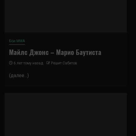
Бои ММА
Майлс Джонс – Марио Баутиста
6 лет тому назад
Решит Сабитов
(далее…)