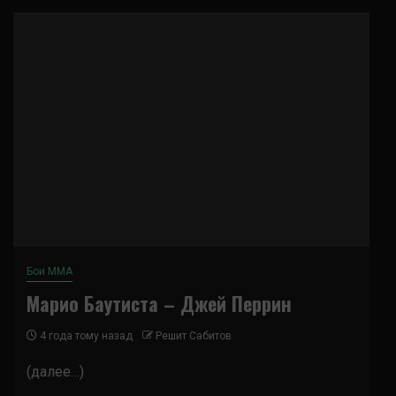
Бои ММА
Марио Баутиста – Джей Перрин
4 года тому назад
Решит Сабитов
(далее…)