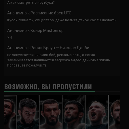
А как смотреть с ноутбука?
Анонимно
к
Расписание боев UFC
Кусок говна ты, существом даже нельзя ,такое как ты назвать!
Анонимно
к
Конор МакГрегор
УЧ
Анонимно
к
Рэнди Браун — Николас Далби
не запускается ни один бой, реклама есть, а когда
заканчивается начинается загрузка видео длиною в жизнь.
Исправьте пожалуйста
ВОЗМОЖНО, ВЫ ПРОПУСТИЛИ