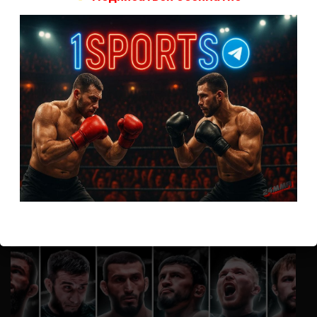
А как смотреть с ноутбука?
Анонимно
к
Расписание боев UFC
Кусок говна ты, существом даже нельзя ,такое как ты назвать!
Анонимно
к
Конор МакГрегор
УЧ
Анонимно
к
Рэнди Браун — Николас Далби
не запускается ни один бой, реклама есть, а когда
заканчивается начинается загрузка видео длиною в жизнь.
Исправьте пожалуйста
ВОЗМОЖНО, ВЫ ПРОПУСТИЛИ